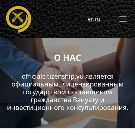
en
ru
О НАС
officialcitizenship.vu является
официальным, лицензированным
государством поставщиком
гражданства Вануату и
инвестиционного консультирования.